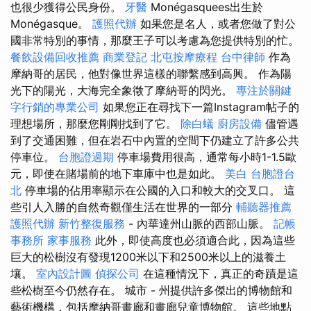
也很少獲得公民身份。
牙醫
Monégasquees出生於
Monégasque。
護照代辦
如果您是名人，或者您做了對公
國非常特別的事情，那麼王子可以考慮為您提供特別的忙。
餐飲設備回收推薦
商業登記
北屯按摩療程
台中律師
作為
摩納哥的居民，他對像世界這樣的聯繫感到高興。 作為陽
光下的陽光，大海完全象徵了摩納哥的閃光。
專注於關鍵
字行銷的專業公司
如果您正在尋找下一篇Instagram帖子的
理想場所，那麼您剛剛找到了它。
除白蟻
廚房設備
儘管遇
到了交通困難，但在岩石中內置的空間下仍建立了許多公共
停車位。
台胞證過期
停車場費用很高，通常每小時1-1.5歐
元，即使在賭場前的地下車庫中也是如此。
美白
台胞證台
北
停車場的佔用率顯示在公國的入口和較大的交叉口。 這
些引人入勝的自然奇觀僅生活在世界的一部分
輔聽器推薦
護照代辦
新竹整復服務
- 內華達州山脈的西部山脈。
記帳
事務所
家事服務
此外，即使高度也必須適合此，因為這些
巨大的松樹沒有發現1200米以下和2500米以上的滋養土
壤。
室內設計圖
偵探公司
在這種情況下，真正的奇蹟是這
些松樹至今仍然存在。 城市 - 州提供許多傑出的博物館和
藝術機構，包括摩納哥畫廊和畫廊兒童博物館。 這些地點