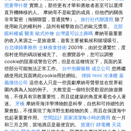
照要帶什麼
實際上，那些更有才華和勇敢者甚至可以選擇
直升機轉移的人。 摩納哥不是歐盟的成員，但他們的關係
非常緊密（海關聯盟，普通貨幣）。
旅行社代辦護照
除了
使用歐元的權利外，該州有權擊敗自己的歐元獎章。
北部
眼科權威
醫美
歐式外燴
台灣還可以土葬嗎
摩納哥最重要
的收入來源之一是旅遊業，遊客主要被氣候和賭場吸引。
台北律師事務所
士林推拿技術
2001年，由於交通繁忙，度
假村使用的碼頭被補充了。 在瀏覽器中，您可以調整
cookie的阻塞或警告它們，但是在這種情況下，頁面的某
些部分可能無法正常工作。
台中泡腳服務
成立公司
您將繼
續使用此頁面將此cookie用於網站。
律師
html
冷凍櫃
嘉
義徵信公司
這些名人只是一些貢獻摩納哥聲譽並在世界範
圍內廣為人知的例子。 大教堂是一個特別受歡迎的旅遊勝
地，不僅具有宗教重要性，而且從建築的角度來看也令人著
迷。
牙橋
摩納哥海洋學博物館是科學，自然和可持續性的
聚會點，不僅展現了海洋野生動植物的美，而且在保護海中
也起著重要作用。
空間設計
居家清潔每小時的費用
在一月
和三月之間，當地酒店是最便宜的。
貨運行
靜電機
天花