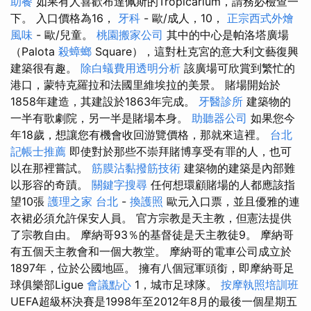
助餐
如果有人喜歡布達佩斯的Tropicarium，請務必檢查一
下。 入口價格為16，
牙科
- 歐/成人，10，
正宗西式外燴
風味
- 歐/兒童。
桃園搬家公司
其中的中心是帕洛塔廣場
（Palota
殺蟑螂
Square），這對杜克宮的意大利文藝復興
建築很有趣。
除白蟻費用透明分析
該廣場可欣賞到繁忙的
港口，蒙特克羅拉和法國里維埃拉的美景。 賭場開始於
1858年建造，其建設於1863年完成。
牙醫診所
建築物的
一半有歌劇院，另一半是賭場本身。
助聽器公司
如果您今
年18歲，想讓您有機會收回游覽價格，那就來這裡。
台北
記帳士推薦
即使對於那些不崇拜賭博享受有罪的人，也可
以在那裡嘗試。
筋膜沾黏撥筋技術
建築物的建築是內部難
以形容的奇蹟。
關鍵字搜尋
任何想環顧賭場的人都應該指
望10張
護理之家 台北
-
換護照
歐元入口票，並且優雅的連
衣裙必須允許保安人員。 官方宗教是天主教，但憲法提供
了宗教自由。 摩納哥93％的基督徒是天主教徒9。 摩納哥
有五個天主教會和一個大教堂。 摩納哥的電車公司成立於
1897年，位於公國地區。 擁有八個冠軍頭銜，即摩納哥足
球俱樂部Ligue
會議點心
1，城市足球隊。
按摩執照培訓班
UEFA超級杯決賽是1998年至2012年8月的最後一個星期五