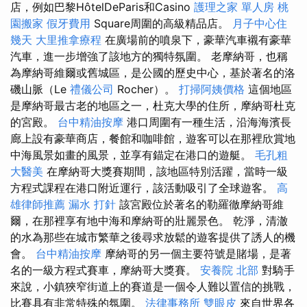
店，例如巴黎HôtelDeParis和Casino
護理之家 單人房
桃
園搬家
假牙費用
Square周圍的高級精品店。
月子中心住
幾天
大里推拿療程
在廣場前的噴泉下，豪華汽車襯有豪華
汽車，進一步增強了該地方的獨特氛圍。 老摩納哥，也稱
為摩納哥維爾或舊城區，是公國的歷史中心，基於著名的洛
磯山脈（Le
禮儀公司
Rocher）。
打掃阿姨價格
這個地區
是摩納哥最古老的地區之一，杜克大學的住所，摩納哥杜克
的宮殿。
台中精油按摩
港口周圍有一種生活，沿海海濱長
廊上設有豪華商店，餐館和咖啡館，遊客可以在那裡欣賞地
中海風景如畫的風景，並享有錨定在港口的遊艇。
毛孔粗
大醫美
在摩納哥大獎賽期間，該地區特別活躍，當時一級
方程式課程在港口附近運行，該活動吸引了全球遊客。
高
雄律師推薦
漏水 打針
該宮殿位於著名的勒羅徹摩納哥維
爾，在那裡享有地中海和摩納哥的壯麗景色。 乾淨，清澈
的水為那些在城市繁華之後尋求放鬆的遊客提供了誘人的機
會。
台中精油按摩
摩納哥的另一個主要符號是賭場，是著
名的一級方程式賽車，摩納哥大獎賽。
安養院 北部
對騎手
來說，小鎮狹窄街道上的賽道是一個令人難以置信的挑戰，
比賽具有非常特殊的氛圍。
法律事務所
雙眼皮
來自世界各