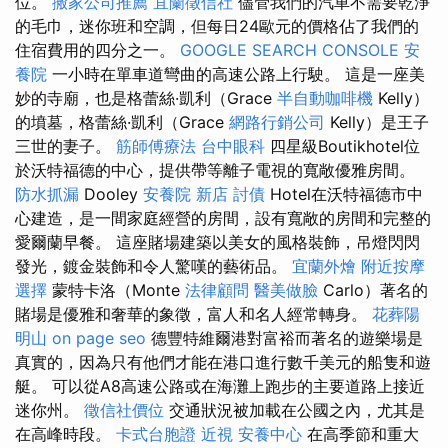
位。
搬家公司推薦
宜蘭徵信社
儘管我們的汽車不需要乾淨
的毛巾，迷你班和空調，但每日24歐元的價格佔了我們的
住宿費用的四分之一。
GOOGLE SEARCH CONSOLE
安
養院
一小時在單車道彎曲的高速公路上行駛。 這是一座美
妙的寺廟，也是格蕾絲·凱利（Grace
半自動咖啡機
Kelly）
的墳墓，格蕾絲·凱利（Grace
網路行銷公司
Kelly）是王子
三世的妻子。
筋師傅療法
台中眼科
四星級Boutikhotel位
於沃特福德的中心，提供帶等離子電視的寬敞優雅房間。
防水抓漏
Dooley
安養院 新店
討債
Hotel在沃特福德市中
心建造，是一間家庭經營的房間，設有寬敞的房間和完整的
愛爾蘭早餐。 這座賭場建築以美女的風格裝飾，吊燈閃閃
發光，鍍金裝飾和令人驚嘆的藝術品。
宜蘭外燴
附近按摩
選擇
蒙特卡洛（Monte
法律顧問
醫美做臉
Carlo）著名的
賭場是優雅和奢華的象徵，富人和名人經常轉身。
花葬陽
明山
on page seo
德豐特維爾港對富裕而著名的遊樂場是
真實的，因為只有他們才能在港口進行數千美元的船隻和遊
艇。 可以從A8高速公路或在海灘上跑步的主要道路上接近
迷你州。
徵信社價位
交通狀況被加載在公國之內，尤其是
在高峰時段。
卡式台胞證
近視
安養中心
在高季節和重大