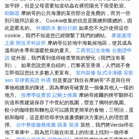
加平靜，但是父母需要知道幼蟲在裸照陽光下很受歡迎。
助聽器
摩納哥的公共海灘的某些部分是免費的，而另一些
則只能拜訪薪水。 Cookie收集的信息是匯總和匯總的，因
此是匿名的。
外牆防水
數位行銷
如果您不允許使用這些
cookie，我們不知道您已經聯繫了我們的網站。
產後護理
之家
附近牙科診所
摩納哥位於地中海氣候地區，使其成為
溫和的冬季和溫暖乾燥的夏天。
工商登記全攻略
台胞證申
請
從外面，我們看到值得檢查警衛的變化（我們沒有看
到）。 如果您說您來自紐約，巴黎甚至香港，人們就不會
立即假設您比大多數人更富有。
室內裝修
臥式冷凍櫃
谷歌
seo
菲律賓簽證
外遇
但是要說“我住在摩納哥”不是與任何
事物相媲美的陳述，因為摩納哥確實是一個像其他人一樣的
地方。
按摩學徒實習
記帳士推薦
摩納哥維爾的狹窄鵝卵石
街道和舊建築保存了中世紀的氛圍，營造了獨特的氛圍。
較小的咖啡館和麵包店可以購買更簡單的食物，三明治，蛋
糕和咖啡，這是那些尋求快速廉價解決方案的人的理想選
擇。
台中整復服務推薦
跳蚤
裝潢
當然，我們將Verda停在
地下車庫中，因為您只能在街道上的街道上找到一個停車