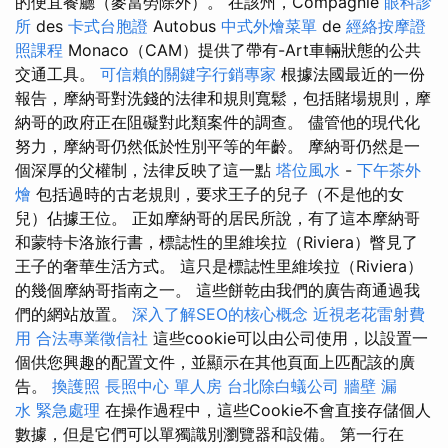
的便宜餐廳（麥當勞除外）。 在該州，Compagnie
眼科診
所
des
卡式台胞證
Autobus
中式外燴菜單
de
經絡按摩證
照課程
Monaco（CAM）提供了帶有-Art車輛狀態的公共
交通工具。
可信賴的關鍵字行銷專家
根據法國最近的一份
報告，摩納哥對洗錢的法律和規則寬鬆，包括賭場規則，摩
納哥的政府正在阻礙對此類案件的調查。 儘管他的現代化
努力，摩納哥仍然低於性別平等的年齡。 摩納哥仍然是一
個深厚的父權制，法律反映了這一點
塔位風水
-
下午茶外
燴
包括過時的古老規則，要求王子的兒子（不是他的女
兒）佔據王位。 正如摩納哥的居民所說，有了這本摩納哥
和蒙特卡洛旅行書，標誌性的里維埃拉（Riviera）瞥見了
王子的奢華生活方式。 這只是標誌性里維埃拉（Riviera）
的幾個摩納哥指南之一。 這些餅乾由我們的廣告商通過我
們的網站放置。
深入了解SEO的核心概念
近視老花雷射費
用
合法專業徵信社
這些cookie可以由公司使用，以設置一
個供您興趣的配置文件，並顯示在其他頁面上匹配該的廣
告。
換護照
長照中心 單人房
台北除白蟻公司
牆壁 漏
水 緊急處理
在操作過程中，這些Cookie不會直接存儲個人
數據，但是它們可以單獨識別瀏覽器和設備。 第一行在