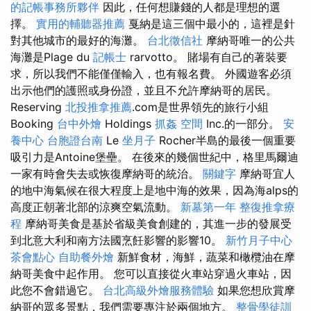
的記帳事務所夥伴
因此，任何想賺錢的人都是理想的選
擇。
實用的輔聽器推薦
戛納是這三個中最小的，這裡是針
對其他城市的最好的海灘。
台北徵信社
摩納哥唯一的公共
海灘是Plage du
記帳士
rarvotto。 賭場有自己的著裝要
求，所以我們不能僅僅輸入，也有報名費。 外國遊客必須
出示他們的護照或身份證，並且不允許摩納哥的居民。
Reserving
北投推拿推薦
.com是世界領先的旅行小組
Booking
台中外燴
Holdings
抓姦
空間
Inc.的一部分。
安
養中心
台胞證台南
Le
坐月子
Rocher半島的最後一個重要
吸引力是Antoine堡壘。 在後來的幾個世紀中，格里馬爾迪
一家有時會失去或恢復摩納哥的統治。
關鍵字
摩納哥宜人
的地中海氣候在很大程度上是地中海的效果，因為海alps的
高度正朝著北部的涼爽空氣流動。
新墓第一年
整復推拿療
程
摩納哥美食是基於省級美食創建的，其進一步的發展受
到北意大利和南方法國烹飪影響的影響10。
新竹月子中心
茶會點心
自助餐外燴
新鮮食材，海鮮，蔬菜和橄欖油在摩
納哥美食中起作用。 您可以直接從火車站穿過火車站，因
此您不會錯過它。
台北高級外燴服務體驗
如果您想欣賞摩
納哥的眾多景點，我們需要專注於兩個地方。
整骨學徒訓