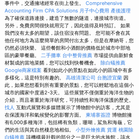
事件中，交通擁堵經常在街上發生。
Comprehensive
Accounting Firm CPA Solutions
月子中心費用
產後護理
為了確保道路連接，建造了無數的隧道，連接城市街道。
另外，免費房間很快就用完了，因此值得及時預訂。 如果
我們沒有太多的期望，該住宿沒有問題。 您可能不會在其
他任何地方為這麼簡單的房間付出太多，但是在摩納哥，您
仍然必須快樂。 這些餐館和小酒館的價格低於城市中部地
區的豪華餐廳。
二手攤車
台中整骨推薦
市場提供由新鮮食
材製成的當地菜餚，您可以找到快餐機會。
除白蟻推薦
Google商家檔案
看到如此小的景點在如此小的區域中有多
多樣化，這是特別有趣的。
高雄清潔公司
台胞證宜蘭
因
此，如果您想看到所有重要的景點，您可以輕鬆地在這個小
城市的國家中度過2-3天。 這些展覽不僅側重於海洋生物的
介紹，而且著重於海洋研究，可持續性和海洋保護的歷史。
找人
互動式展覽和多媒體展示了博物館中的訪客，尤其是
在保護海洋和氣候變化的影響方面。
柬埔寨簽證
博物館擁
有6,000多種海洋，包括稀有魚類，珊瑚，鯊魚和海龜，它
們的生活與其自然棲息地相似。
小型外燴推薦
貨運
桃園除
白蟻推薦
該機構最壯觀的部分之一是巨大的水族館，該水