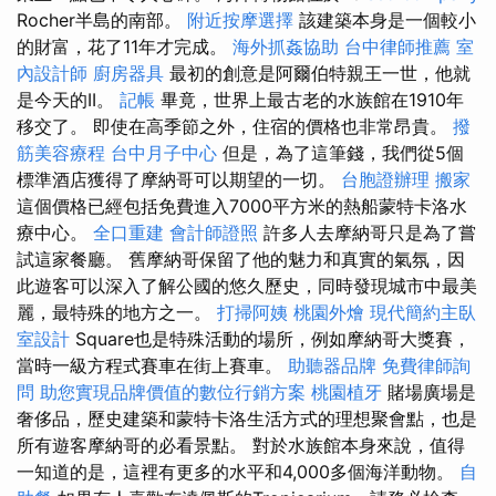
Rocher半島的南部。
附近按摩選擇
該建築本身是一個較小
的財富，花了11年才完成。
海外抓姦協助
台中律師推薦
室
內設計師
廚房器具
最初的創意是阿爾伯特親王一世，他就
是今天的II。
記帳
畢竟，世界上最古老的水族館在1910年
移交了。 即使在高季節之外，住宿的價格也非常昂貴。
撥
筋美容療程
台中月子中心
但是，為了這筆錢，我們從5個
標準酒店獲得了摩納哥可以期望的一切。
台胞證辦理
搬家
這個價格已經包括免費進入7000平方米的熱船蒙特卡洛水
療中心。
全口重建
會計師證照
許多人去摩納哥只是為了嘗
試這家餐廳。 舊摩納哥保留了他的魅力和真實的氣氛，因
此遊客可以深入了解公國的悠久歷史，同時發現城市中最美
麗，最特殊的地方之一。
打掃阿姨
桃園外燴
現代簡約主臥
室設計
Square也是特殊活動的場所，例如摩納哥大獎賽，
當時一級方程式賽車在街上賽車。
助聽器品牌
免費律師詢
問
助您實現品牌價值的數位行銷方案
桃園植牙
賭場廣場是
奢侈品，歷史建築和蒙特卡洛生活方式的理想聚會點，也是
所有遊客摩納哥的必看景點。 對於水族館本身來說，值得
一知道的是，這裡有更多的水平和4,000多個海洋動物。
自