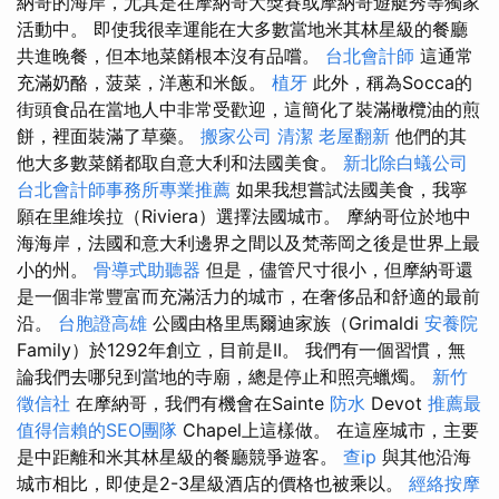
納哥的海岸，尤其是在摩納哥大獎賽或摩納哥遊艇秀等獨家
活動中。 即使我很幸運能在大多數當地米其林星級的餐廳
共進晚餐，但本地菜餚根本沒有品嚐。
台北會計師
這通常
充滿奶酪，菠菜，洋蔥和米飯。
植牙
此外，稱為Socca的
街頭食品在當地人中非常受歡迎，這簡化了裝滿橄欖油的煎
餅，裡面裝滿了草藥。
搬家公司
清潔
老屋翻新
他們的其
他大多數菜餚都取自意大利和法國美食。
新北除白蟻公司
台北會計師事務所專業推薦
如果我想嘗試法國美食，我寧
願在里維埃拉（Riviera）選擇法國城市。 摩納哥位於地中
海海岸，法國和意大利邊界之間以及梵蒂岡之後是世界上最
小的州。
骨導式助聽器
但是，儘管尺寸很小，但摩納哥還
是一個非常豐富而充滿活力的城市，在奢侈品和舒適的最前
沿。
台胞證高雄
公國由格里馬爾迪家族（Grimaldi
安養院
Family）於1292年創立，目前是II。 我們有一個習慣，無
論我們去哪兒到當地的寺廟，總是停止和照亮蠟燭。
新竹
徵信社
在摩納哥，我們有機會在Sainte
防水
Devot
推薦最
值得信賴的SEO團隊
Chapel上這樣做。 在這座城市，主要
是中距離和米其林星級的餐廳競爭遊客。
查ip
與其他沿海
城市相比，即使是2-3星級酒店的價格也被乘以。
經絡按摩