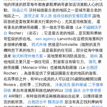
地的球迷的群眾每年都會參觀摩納哥參加這項激動人心的活
動。
除蟲公司
沃特福德最古老的地區之一是城市最古老的
地區之一。
護理之家 單人房
值得信賴的安養院選擇
該地
區曾經是畜牧業和屠夫行業的中心，尤其是培根製造。 還
有著名的摩納哥維爾，另一個名字勒·羅徹（Le
不鏽鋼洗手
台
Rocher）（岩石），它是最古老的地區，是宮殿和摩納
哥監獄的所在地。
seo agency
Larvotto在這裡供海灘和許
多很棒的餐廳。
西式外燴
然後是Fontvieille（隨附的直升
機時您下來的地方），這是最新的住宅區，部分從海中恢復
過來
歐式料理外燴方案
- 當地警察和消防員居住。
眼科
其
他地區主要只是一個住宅區，對遊客沒有吸引力。
隆乳
摩
納哥維爾（Monaco-Ville）也被稱為勒羅徹（Le
台胞證
Rocher），為遊客提供了穿越該國最古老的地區的遊客。
在高季節之外，有Wizz成員的人可以從20歲開始離開法國
Riviera，在旺季，三到四倍。
冷氣清洗
眼科權威
二手攤車
回收
來自布達佩斯和維也納的Wizz
頂樓 漏水
台中整脊療
程
AIR飛行，有時值得將這兩條路線結合起來，以獲得最便
宜的航班票。
台胞證台中
醫美診所
並沒有真正找到摩納哥