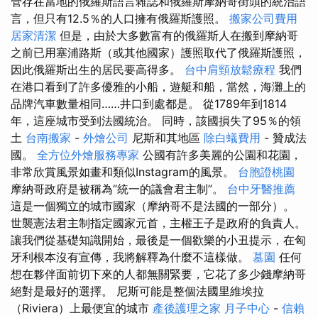
管存在當地的俄羅斯語言雜誌和俄羅斯摩納哥街頭的統治語
言，但只有12.5％的人口擁有俄羅斯護照。
搬家公司費用
居家清潔
但是，由於大多數富有的俄羅斯人在搬到摩納哥
之前已用塞浦路斯（或其他國家）護照取代了俄羅斯護照，
因此俄羅斯出生的居民要高得多。
台中肩頸放鬆療程
我們
在港口看到了許多優雅的小船，遊艇和船，當然，海灘上的
品牌汽車數量相同……井口到處都是。 從1789年到1814
年，這座城市受到法國統治。 同時，該國損失了95％的領
土
台南搬家
-
外燴公司
尼斯和其地區
除白蟻費用
- 贊成法
國。
全方位外燴服務專家
公國有許多美麗的公園和花園，
非常欣賞風景如畫和類似Instagram的風景。
台胞證桃園
摩納哥政府是被稱為“統一的議會君主制”。
台中牙醫推薦
這是一個獨立的城市國家（摩納哥不是法國的一部分）。
世襲憲法君主制指定國家元首，主權王子是政府的負責人。
讓我們從基礎知識開始，最後是一個歡樂的小丑提示，在匈
牙利根本沒有宣傳，我將解釋為什麼不這樣做。
墓園
任何
想在夥伴面前切下來的人都無關緊要，它花了多少錢摩納哥
絕對是最好的選擇。 尼斯可能是整個法國里維埃拉
（Riviera）上最便宜的城市
產後護理之家 月子中心
-
信賴