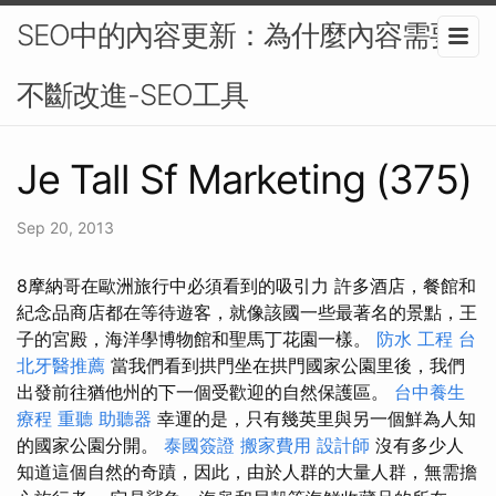
SEO中的內容更新：為什麼內容需要
不斷改進-SEO工具
Je Tall Sf Marketing (375)
Sep 20, 2013
8摩納哥在歐洲旅行中必須看到的吸引力 許多酒店，餐館和
紀念品商店都在等待遊客，就像該國一些最著名的景點，王
子的宮殿，海洋學博物館和聖馬丁花園一樣。
防水 工程
台
北牙醫推薦
當我們看到拱門坐在拱門國家公園里後，我們
出發前往猶他州的下一個受歡迎的自然保護區。
台中養生
療程
重聽 助聽器
幸運的是，只有幾英里與另一個鮮為人知
的國家公園分開。
泰國簽證
搬家費用
設計師
沒有多少人
知道這個自然的奇蹟，因此，由於人群的大量人群，無需擔