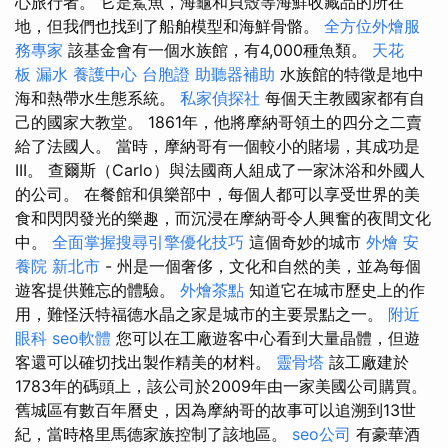
心旅行者。 它是鯊魚，海龜和貝殼等海鮮收藏品的所在
地，但我們也找到了船舶模型和海鮮骨骼。
全方位外燴服
務專家
該基金會有一個水族館，有4,000種魚類。
天花
板 漏水
養護中心
台胞證
助聽器補助
水族館的特徵是地中
海和熱帶水生態系統。
私家偵探社
每個天主教國家都有自
己的國家大教堂。 1861年，他將摩納哥領土的四分之二賣
給了法國人。 當時，摩納哥有一個較小的賭場，其成功是
III。 查爾斯（Carlo）與法國商人組成了一家沐浴和外國人
的公司。 在餐館和俱樂部中，每個人都可以享受世界的美
食和閃閃發光的樂趣，而沉浸在摩納哥令人興奮的夜間文化
中。
全面掌握搜尋引擎優化技巧
這個奇妙的城市
外燴
安
養院 新北市
- 州是一個奢侈，文化和自然的美，並為每個
遊客提供難忘的體驗。
外燴茶點
知道它在城市歷史上的作
用，難怪沃特福德水晶之家是城市的主要景點之一。
附近
眼科
seo軟體
您可以在工廠遊客中心看到大量晶體，但遊
客還可以確切找出製作精美的材料。
靈骨塔
該工廠建於
1783年的碼頭上，該公司於2009年由一家美國公司購買。
舊城區有數百年曆史，因為摩納哥的故事可以追溯到13世
紀，當時格里馬德家族控制了該地區。
seo公司
有豪華酒