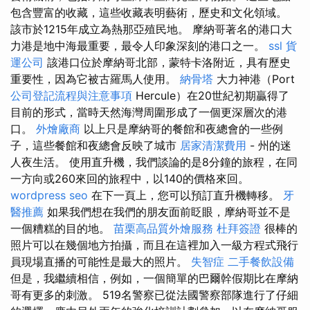
包含豐富的收藏，這些收藏表明藝術，歷史和文化領域。
該市於1215年成立為熱那亞殖民地。 摩納哥著名的港口大
力港是地中海最重要，最令人印象深刻的港口之一。
ssl
貨
運公司
該港口位於摩納哥北部，蒙特卡洛附近，具有歷史
重要性，因為它被古羅馬人使用。
納骨塔
大力神港（Port
公司登記流程與注意事項
Hercule）在20世紀初期贏得了
目前的形式，當時天然海灣周圍形成了一個更深層次的港
口。
外燴廠商
以上只是摩納哥的餐館和夜總會的一些例
子，這些餐館和夜總會反映了城市
居家清潔費用
- 州的迷
人夜生活。 使用直升機，我們談論的是8分鐘的旅程，在同
一方向或260來回的旅程中，以140的價格來回。
wordpress seo
在下一頁上，您可以預訂直升機轉移。
牙
醫推薦
如果我們想在我們的朋友面前眨眼，摩納哥並不是
一個糟糕的目的地。
苗栗高品質外燴服務
杜拜簽證
很棒的
照片可以在幾個地方拍攝，而且在這裡加入一級方程式飛行
員現場直播的可能性是最大的照片。
失智症
二手餐飲設備
但是，我繼續相信，例如，一個簡單的巴爾幹假期比在摩納
哥有更多的刺激。 519名警察已從法國警察部隊進行了仔細