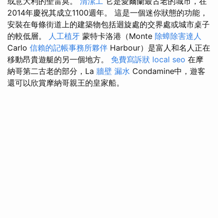
或意大利的聖雷莫。
清潔工
它是愛爾蘭最古老的城市，在
2014年慶祝其成立1100週年。 這是一個迷你狀態的功能，
安裝在每條街道上的建築物包括迴旋處的交界處或城市桌子
的較低層。
人工植牙
蒙特卡洛港（Monte
除蟑除害達人
Carlo
信賴的記帳事務所夥伴
Harbour）是富人和名人正在
移動昂貴遊艇的另一個地方。
免費寫訴狀
local seo
在摩
納哥第二古老的部分，La
牆壁 漏水
Condamine中，遊客
還可以欣賞摩納哥親王的皇家船。