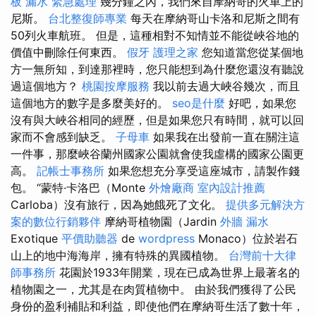
板 漏水 緊急處理
幾分鐘之內，我們來自摩納哥的火車上的
尼斯。
台北整復師專業
每天在摩納哥山卡洛和尼斯之間有
50列火車航班。 但是，這種相對不知情並不能從峽谷地的
價值中刪除任何東西。
假牙
護理之家
您知道當您從某個地
方一無所知，到達那裡時，您只能想到為什麼您還沒有聽說
過這個地方？
桃園按摩服務
我以前去過大峽谷幾次，而且
這個地方的數字是多麼美好的。
seo是什麼
好吧，如果您
沒有與大峽谷相同的經歷，但是如果您只有時間，就可以回
家而不會感到缺乏。
子母車
如果我在出發前一直在關注這
一件事，那麼峽谷蘭州國家公園就會使我虛構的國家公園更
高。
記帳士事務所
如果您想充分享受這座城市，請製作錢
包。 “蒙特·卡洛巴（Monte
外燴廠商
室內設計推薦
Carloba）沒有旅行，因為她餓死了文化。
提供多元解決方
案的數位行銷夥伴
摩納哥植物園（Jardin
外牆 漏水
Exotique
平價助聽器
de
wordpress
Monaco）位於岩石
山上的地中海海岸，擁有特殊的異國植物。
台灣前十大律
師事務所
花園於1933年開業，現在已成為世界上最著名的
植物園之一，尤其是在肉質植物中。 由於我們獲得了公民
身份的盈利補貼和利益，即使他們在摩納哥生活了數十年，