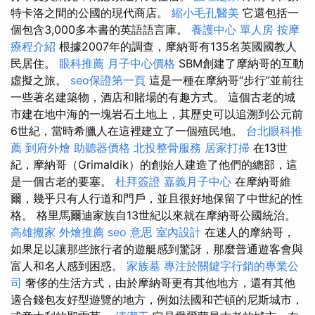
特卡洛之間的公國的現代商店。
縮小毛孔醫美
它還包括一
個包含3,000多本書的英語語言庫。
養護中心 單人房
按摩
療程介紹
根據2007年的調查，摩納哥有135名英國國教人
民居住。
眼科推薦
月子中心價格
SBM創建了摩納哥的互動
虛擬之旅。
seo保證第一頁
這是一種在摩納哥“步行”並前往
一些著名建築物，酒店和賭場的有趣方式。 這個古老的城
市建在地中海的一塊岩石土地上，其歷史可以追溯到公元前
6世紀，當時希臘人在這裡建立了一個殖民地。
台北眼科推
薦
到府外燴
助聽器價格
北投整骨服務
居家打掃
在13世
紀，摩納哥（Grimaldik）的創始人建造了他們的總部，這
是一個古老的要塞。
杜拜簽證
嘉義月子中心
在摩納哥維
爾，幾乎只有人行道和門戶，並且很好地保留了中世紀的性
格。 格里馬爾迪家族自13世紀以來就在摩納哥公國統治。
高雄搬家
外燴推薦
seo 意思
室內設計
在迷人的摩納哥，
如果足以讓那些旅行者的遊艇感到驚訝，那麼普通遊客會與
富人和名人感到困惑。
家族墓
專注於關鍵字行銷的專業公
司
奢侈的生活方式，由於摩納哥更有其他地方，還有其他
適合錢包友好型遊覽的地方，例如法國和芒頓的尼斯城市，