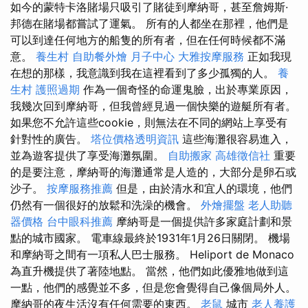
如今的蒙特卡洛賭場只吸引了賭徒到摩納哥，甚至詹姆斯·
邦德在賭場都嘗試了運氣。 所有的人都坐在那裡，他們是
可以到達任何地方的船隻的所有者，但在任何時候都不滿
意。
養生村
自助餐外燴
月子中心
大雅按摩服務
正如我現
在想的那樣，我意識到我在這裡看到了多少孤獨的人。
養
生村
護照過期
作為一個奇怪的命運鬼臉，出於專業原因，
我幾次回到摩納哥，但我曾經見過一個快樂的遊艇所有者。
如果您不允許這些cookie，則無法在不同的網站上享受有
針對性的廣告。
塔位價格透明資訊
這些海灘很容易進入，
並為遊客提供了享受海灘氛圍。
自助搬家
高雄徵信社
重要
的是要注意，摩納哥的海灘通常是人造的，大部分是卵石或
沙子。
按摩服務推薦
但是，由於清水和宜人的環境，他們
仍然有一個很好的放鬆和洗澡的機會。
外燴擺盤
老人助聽
器價格
台中眼科推薦
摩納哥是一個提供許多家庭計劃和景
點的城市國家。 電車線最終於1931年1月26日關閉。 機場
和摩納哥之間有一項私人巴士服務。 Heliport de Monaco
為直升機提供了著陸地點。 當然，他們如此優雅地做到這
一點，他們的感覺並不多，但是您會覺得自己像個局外人。
摩納哥的夜生活沒有任何需要的東西。
老鼠
城市
老人養護