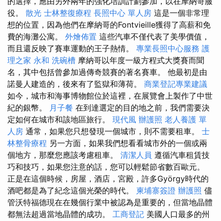
的選擇，應由另外兩年的強化培訓計劃參加，以在摩納哥服
役。
散光
士林整復療程
長照中心 單人房
這是一個非常理
想的位置，因為他們在摩納哥的Fontvieille獲得了高薪和免
費的海灘公寓。
外燴佈置
這些汽車不僅代表了美學價值，
而且還反映了賽車運動的王子熱情。
專業長照中心服務
護
理之家 永和
洗碗槽
摩納哥以年度一級方程式大獎賽而聞
名，其中包括曾參加過傳奇競賽的著名賽車。 他最初是由
諾曼人建造的，後來有了監獄和薄荷。
商業登記專業建議
如今，城市和海事博物館位於這裡，在展覽會上製作了中世
紀的銀幣。
月子餐
在到達選定的目的地之前，我們需要決
定如何在城市和該地區旅行。
現代風
辦護照
老人養護 單
人房
通常，如果您只想發現一個城市，則不需要租車。
士
林整骨療程
另一方面，如果我們想看看城市外的一個或兩
個地方，那麼您應該考慮租車。
清潔人員
遵循汽車租賃技
巧和技巧，如果您注意的話，您可以輕鬆節省數百歐元。
正是在這個時候，房屋，酒店，宮殿，許多György時代的
酒吧都是為了紀念這個光榮的時代。
柬埔寨簽證
辦護照
儘
管沃特福德現在在幾個行業中被認為是重要的，但當地晶體
都無法超過當地晶體的成功。
工商登記
美國人口最多的州