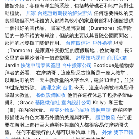
族館介紹了各種海洋生態系統，包括熱帶礁石和地中海野生
動植物。
居家
台胞證過期後的解決辦法
任何想要特殊的美
食經驗但不想花錢的人都將為較小的家庭餐館和小酒館提供
一個很好的替代品。 畫家也是鄧莫爾（Dunmore）海岸附
近的一條不錯的海岸線，但該鎮主要以其冒險公園而聞名，
那裡的水發揮了關鍵作用。
台南徵信社
戶外婚禮
坦莫
（Tanmore）是家庭中受歡迎的度假勝地，位於海灣，長5
公里的美麗沙灘和一個遊樂園。
舒壓技巧課程
商用冰箱
Jardin
快速申請泰國簽證
台中搬家公司
Exotique是植物崇
拜者的必看。 在摩納哥，這座聖尼古拉斯是一座大教堂，
以摩納哥的第一天主教教堂的名字命名，建於13世紀，並於
19世紀被拆除。
護理之家 台北
今天，這座寺廟被稱為聖母
障礙大教堂。
餐飲設備回收
他們在這裡休息了包括格蕾絲·
凱利（Grace
基隆徵信社
室內設計公司
Kelly）和三世
（III）在內的飲食。
精美外燴點心品項
護照申請
遊客將聖
殿描述為白色大理石外牆的美麗與和平。
護照換發
任何想
要在海灘上進行巨大迪斯科舞廳的人都很容易使摩納哥失
望。 任何不想飛行的人都可以乘汽車上路。
外燴
雙下巴醫