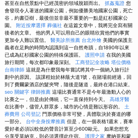
甚至在自然景點中已經茂密的領域脫穎而出。
抓姦蒐證
您
會發現令人著迷的國家公園，例如優勝美地國家公園，死亡
谷，約書亞樹，最後但並非最不重要的一點是紅杉國家公
園。
附近按摩選擇
葬儀社
在這篇文章中，我將完全寫有關
後者的文章。 他的男人可以用自己的眼睛欣賞他們的事實
更加令人難以置信。
醫美診所推薦
台北外燴
美國的保護主
義者在足夠的時間內認識到這一自然奇蹟，自1890年以來
已成為紅杉國家公園的特殊保護區。
護照申請
在我的美國
旅行期間，每次都印象最深刻。
工商登記全攻略
塔位價格
台南律師
這就是為什麼我每年嘗試將其中一個納入旅行計
劃中的原因。 該課程始於林蔭大道1號，在賭場前經過，回
到了費爾蒙酒店的髮夾彎，隨後是隧道，最終在港口結束。
seo 關鍵字
律師推薦
這場比賽通常不是今年最激動人心的
比賽之一，但是由於傳統，它一直保持到今天。
高雄牙醫
在比賽中，儘管人群眾多，城市的心情是難以形容的。
土
葬費用
公司登記
門票價格非常可變，具體取決於賽道的哪
一部分。
台中全身按摩推薦
但是，在一個表格1週末，賽車
愛好者必須以較低的聲音計算至少600歐元。 如果您想充
分享受莫納克，則必須選擇此住宿。
護理之家
摩納哥和蒙