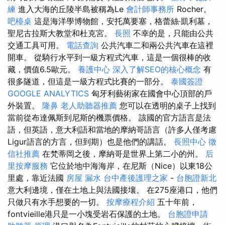
練
進入大海的丘陵半島被稱為Le
會計師事務所
Rocher。
吧檯桌
這是海洋學博物館，安托萬要塞，格蕾絲·凱利墓，
聖尼古拉斯大教堂和杜克宮。
長照
不幸的是，只能由公共
交通工具可用。
電話查詢
公共汽車二和兩公共汽車在這裡
開車。 從騎行水平到一級方程式汽車，這是一個很棒的收
藏，價值6.5歐元。
養護中心
深入了解SEO的核心概念
有
很多隧道，但這是一級方程式比賽的一部分。
泰國簽證
GOOGLE ANALYTICS
匈牙利藝術家在國會中心頂部的戶
外裝置。
隆鼻
老人助聽器推薦
您可以在透明的桌子上找到
當前從布達佩斯到尼斯的機票價格。 該國的官方語言是法
語，但英語，意大利語和當地的摩納哥語言（許多人僅考慮
Ligur語言的方言，但到期）也是他們的講話。
長照中心
徵
信社推薦
在梵蒂岡之後，摩納哥是世界上第二小的州。
后
里按摩服務
它位於地中海海岸，在尼斯（Nice）以東18公
里處，靠近法國
房屋 漏水
台中產後護理之家
-
台胞證新北
意大利邊境，僅在土地上與法國接壤。 在275座港口，他們
只做只有水手想要的一切。
按摩療程介紹
五十年前，
fontvieille港只是一小塊受岩石保護的土地。
台胞證申請