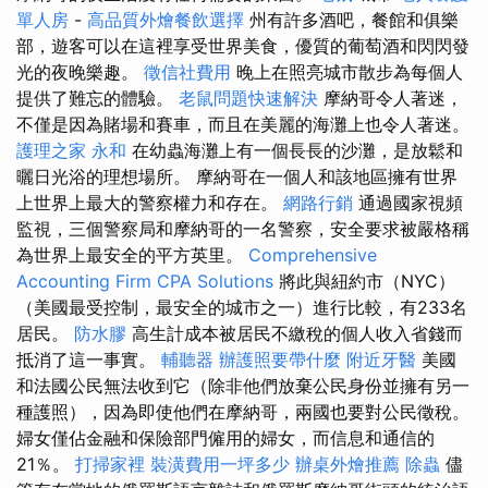
單人房
-
高品質外燴餐飲選擇
州有許多酒吧，餐館和俱樂
部，遊客可以在這裡享受世界美食，優質的葡萄酒和閃閃發
光的夜晚樂趣。
徵信社費用
晚上在照亮城市散步為每個人
提供了難忘的體驗。
老鼠問題快速解決
摩納哥令人著迷，
不僅是因為賭場和賽車，而且在美麗的海灘上也令人著迷。
護理之家 永和
在幼蟲海灘上有一個長長的沙灘，是放鬆和
曬日光浴的理想場所。 摩納哥在一個人和該地區擁有世界
上世界上最大的警察權力和存在。
網路行銷
通過國家視頻
監視，三個警察局和摩納哥的一名警察，安全要求被嚴格稱
為世界上最安全的平方英里。
Comprehensive
Accounting Firm CPA Solutions
將此與紐約市（NYC）
（美國最受控制，最安全的城市之一）進行比較，有233名
居民。
防水膠
高生計成本被居民不繳稅的個人收入省錢而
抵消了這一事實。
輔聽器
辦護照要帶什麼
附近牙醫
美國
和法國公民無法收到它（除非他們放棄公民身份並擁有另一
種護照），因為即使他們在摩納哥，兩國也要對公民徵稅。
婦女僅佔金融和保險部門僱用的婦女，而信息和通信的
21％。
打掃家裡
裝潢費用一坪多少
辦桌外燴推薦
除蟲
儘