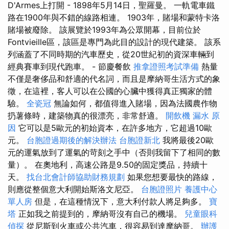
D'Armes上打開 - 1898年5月14日，聖羅曼。 一軌電車鐵
路在1900年與不錯的線路相連。 1903年，賭場和蒙特卡洛
賭場被廢除。 該展覽於1993年為公眾開幕，目前位於
Fontvieille區，該區是專門為此目的設計的現代建築。 該系
列涵蓋了不同時期的汽車歷史，從20世紀初的資深車輛到
經典賽車到現代跑車。 - 節慶餐飲
推拿證照考試準備
熱量
不僅是奢侈品和舒適的代名詞，而且是摩納哥生活方式的象
徵，在這裡，客人可以在公國的心臟中獲得真正獨家的體
驗。
全瓷冠
無論如何，都值得進入賭場，因為法國農作物
扔薯條時，建築物真的很漂亮，非常舒適。
開飲機
漏水 原
因
它可以是5歐元的初始資本，在許多地方，它超過10歐
元。
台胞證過期後的解決辦法
台胞證新北
我將最後20歐
元的運氣放到了運氣的苛刻之手中（否則我留下了相同的數
量）。 在奧地利，高速公路是9.50的固定獎品，持續十
天。
找台北會計師協助財務規劃
如果您想要最快的路線，
則應從整個意大利開始斯洛文尼亞。
台胞證照片
養護中心
單人房
但是，在這種情況下，意大利付款人將足夠多。
寶
塔
正如我之前提到的，摩納哥沒有自己的機場。
兒童眼科
偵探
從尼斯到火車或公共汽車，很容易到達摩納哥。
辦護