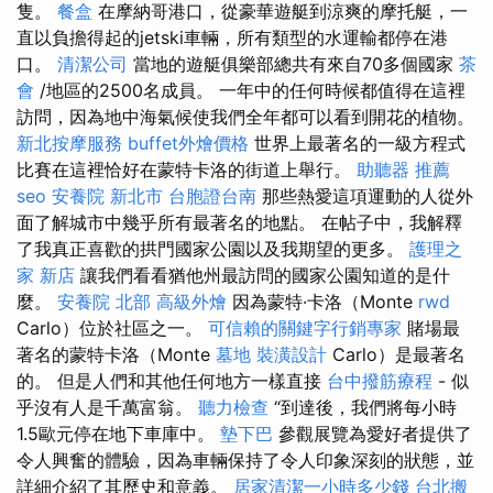
隻。
餐盒
在摩納哥港口，從豪華遊艇到涼爽的摩托艇，一
直以負擔得起的jetski車輛，所有類型的水運輸都停在港
口。
清潔公司
當地的遊艇俱樂部總共有來自70多個國家
茶
會
/地區的2500名成員。 一年中的任何時候都值得在這裡
訪問，因為地中海氣候使我們全年都可以看到開花的植物。
新北按摩服務
buffet外燴價格
世界上最著名的一級方程式
比賽在這裡恰好在蒙特卡洛的街道上舉行。
助聽器 推薦
seo
安養院 新北市
台胞證台南
那些熱愛這項運動的人從外
面了解城市中幾乎所有最著名的地點。 在帖子中，我解釋
了我真正喜歡的拱門國家公園以及我期望的更多。
護理之
家 新店
讓我們看看猶他州最訪問的國家公園知道的是什
麼。
安養院 北部
高級外燴
因為蒙特·卡洛（Monte
rwd
Carlo）位於社區之一。
可信賴的關鍵字行銷專家
賭場最
著名的蒙特卡洛（Monte
墓地
裝潢設計
Carlo）是最著名
的。 但是人們和其他任何地方一樣直接
台中撥筋療程
- 似
乎沒有人是千萬富翁。
聽力檢查
“到達後，我們將每小時
1.5歐元停在地下車庫中。
墊下巴
參觀展覽為愛好者提供了
令人興奮的體驗，因為車輛保持了令人印象深刻的狀態，並
詳細介紹了其歷史和意義。
居家清潔一小時多少錢
台北搬