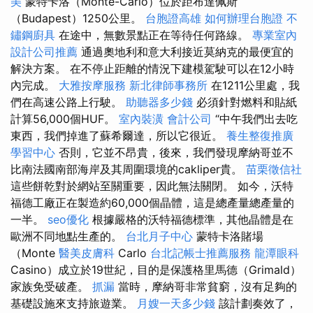
美
蒙特卡洛（Monte-Carlo）位於距布達佩斯
（Budapest）1250公里。
台胞證高雄
如何辦理台胞證
不
鏽鋼廚具
在途中，無數景點正在等待任何路線。
專業室內
設計公司推薦
通過奧地利和意大利接近莫納克的最便宜的
解決方案。 在不停止距離的情況下建模駕駛可以在12小時
內完成。
大雅按摩服務
新北律師事務所
在1211公里處，我
們在高速公路上行駛。
助聽器多少錢
必須針對燃料和貼紙
計算56,000個HUF。
室內裝潢
會計公司
“中午我們出去吃
東西，我們掉進了蘇希爾達，所以它很近。
養生整復推廣
學習中心
否則，它並不昂貴，後來，我們發現摩納哥並不
比南法國南部海岸及其周圍環境的cakliper貴。
苗栗徵信社
這些餅乾對於網站至關重要，因此無法關閉。 如今，沃特
福德工廠正在製造約60,000個晶體，這是總產量總產量的
一半。
seo優化
根據嚴格的沃特福德標準，其他晶體是在
歐洲不同地點生產的。
台北月子中心
蒙特卡洛賭場
（Monte
醫美皮膚科
Carlo
台北記帳士推薦服務
龍潭眼科
Casino）成立於19世紀，目的是保護格里馬德（Grimald）
家族免受破產。
抓漏
當時，摩納哥非常貧窮，沒有足夠的
基礎設施來支持旅遊業。
月嫂一天多少錢
該計劃奏效了，