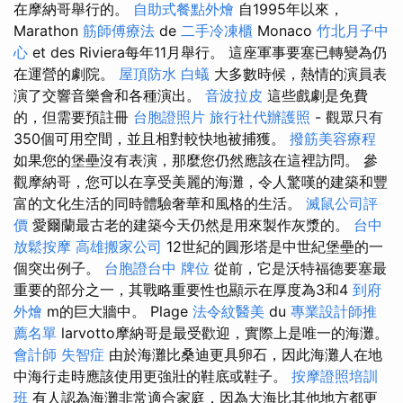
在摩納哥舉行的。
自助式餐點外燴
自1995年以來，
Marathon
筋師傅療法
de
二手冷凍櫃
Monaco
竹北月子中
心
et des Riviera每年11月舉行。 這座軍事要塞已轉變為仍
在運營的劇院。
屋頂防水
白蟻
大多數時候，熱情的演員表
演了交響音樂會和各種演出。
音波拉皮
這些戲劇是免費
的，但需要預註冊
台胞證照片
旅行社代辦護照
- 觀眾只有
350個可用空間，並且相對較快地被捕獲。
撥筋美容療程
如果您的堡壘沒有表演，那麼您仍然應該在這裡訪問。 參
觀摩納哥，您可以在享受美麗的海灘，令人驚嘆的建築和豐
富的文化生活的同時體驗奢華和風格的生活。
滅鼠公司評
價
愛爾蘭最古老的建築今天仍然是用來製作灰漿的。
台中
放鬆按摩
高雄搬家公司
12世紀的圓形塔是中世紀堡壘的一
個突出例子。
台胞證台中
牌位
從前，它是沃特福德要塞最
重要的部分之一，其戰略重要性也顯示在厚度為3和4
到府
外燴
m的巨大牆中。 Plage
法令紋醫美
du
專業設計師推
薦名單
larvotto摩納哥是最受歡迎，實際上是唯一的海灘。
會計師
失智症
由於海灘比桑迪更具卵石，因此海灘人在地
中海行走時應該使用更強壯的鞋底或鞋子。
按摩證照培訓
班
有人認為海灘非常適合家庭，因為大海比其他地方都更