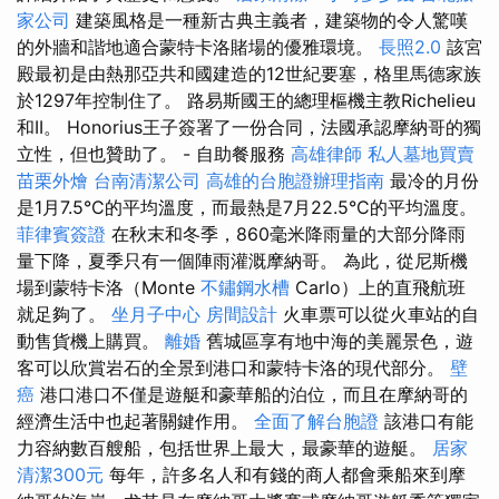
家公司
建築風格是一種新古典主義者，建築物的令人驚嘆
的外牆和諧地適合蒙特卡洛賭場的優雅環境。
長照2.0
該宮
殿最初是由熱那亞共和國建造的12世紀要塞，格里馬德家族
於1297年控制住了。 路易斯國王的總理樞機主教Richelieu
和II。 Honorius王子簽署了一份合同，法國承認摩納哥的獨
立性，但也贊助了。 - 自助餐服務
高雄律師
私人墓地買賣
苗栗外燴
台南清潔公司
高雄的台胞證辦理指南
最冷的月份
是1月7.5°C的平均溫度，而最熱是7月22.5°C的平均溫度。
菲律賓簽證
在秋末和冬季，860毫米降雨量的大部分降雨
量下降，夏季只有一個陣雨灌溉摩納哥。 為此，從尼斯機
場到蒙特卡洛（Monte
不鏽鋼水槽
Carlo）上的直飛航班
就足夠了。
坐月子中心
房間設計
火車票可以從火車站的自
動售貨機上購買。
離婚
舊城區享有地中海的美麗景色，遊
客可以欣賞岩石的全景到港口和蒙特卡洛的現代部分。
壁
癌
港口港口不僅是遊艇和豪華船的泊位，而且在摩納哥的
經濟生活中也起著關鍵作用。
全面了解台胞證
該港口有能
力容納數百艘船，包括世界上最大，最豪華的遊艇。
居家
清潔300元
每年，許多名人和有錢的商人都會乘船來到摩