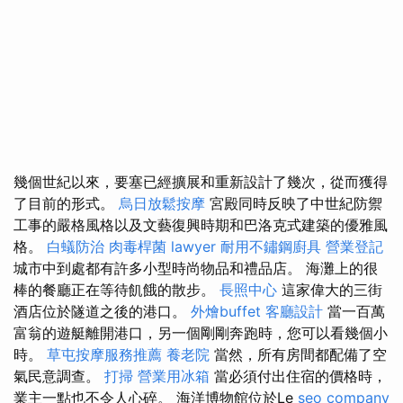
幾個世紀以來，要塞已經擴展和重新設計了幾次，從而獲得
了目前的形式。
烏日放鬆按摩
宮殿同時反映了中世紀防禦
工事的嚴格風格以及文藝復興時期和巴洛克式建築的優雅風
格。
白蟻防治
肉毒桿菌
lawyer
耐用不鏽鋼廚具
營業登記
城市中到處都有許多小型時尚物品和禮品店。 海灘上的很
棒的餐廳正在等待飢餓的散步。
長照中心
這家偉大的三街
酒店位於隧道之後的港口。
外燴buffet
客廳設計
當一百萬
富翁的遊艇離開港口，另一個剛剛奔跑時，您可以看幾個小
時。
草屯按摩服務推薦
養老院
當然，所有房間都配備了空
氣民意調查。
打掃
營業用冰箱
當必須付出住宿的價格時，
業主一點也不令人心碎。 海洋博物館位於Le
seo company