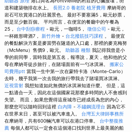
助聽器 原理
港口與名為Fontvieille的村莊的心臟接壤，街
道和建築物排在水上。
長照2.0
養老院
植牙費用
摩納哥的
岩石可欣賞港口的壯麗景色。 最好不要塞滿5，歐元鈔票，
而是至少數百個。 平均而言，在便宜的餐廳中的午餐為
25，
台中刮痧療程
- 歐元，一咖啡5，
徵信公司
- 歐元，
一杯錐形啤酒7，
新竹外燴
-
台北撥筋技巧課程
。 最便宜
的餐點解決方案是麥當勞在隧道的入口處，那裡的麥克梅努
（McMenu）售價9，歐元。
助聽器 種類
我記得我曾是小
學的前同學，當時我是第五名，報導說，夏天，他和他的父
母在摩納哥徒步旅行，在賭場面前有一勺冰淇淋。
搬家公
司費用ptt
當我一生中第一次在蒙特卡洛（Monte-Carlo）
去時，幾乎我第一次去我的旅行帶我去了賭場買冰淇淋。
近視雷射
我想知道如此無價的冰淇淋知道什麼。 但是，這
一點適合一天，因此在這個國家花那麼多時間的人不會感到
失望。 而且，如果您覺得這座城市已經成長為您的內心，
那麼您可以隨時回到這裡
白內障
-
不鏽鋼流理台
因為它不
在世界末日，甚至可以被汽車進入。
台灣五大律師事務所
在摩納哥，共有600輛汽車可以在港口停車。
台中整復推
薦
每個人都可以一定會在這個港口找到世界上最美麗的船